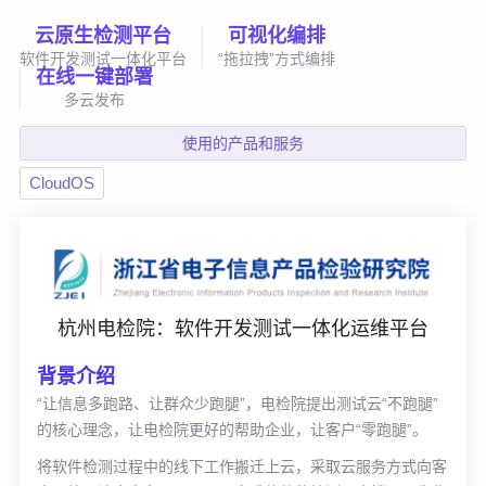
云原生检测平台
可视化编排
软件开发测试一体化平台
“拖拉拽”方式编排
在线一键部署
多云发布
使用的产品和服务
CloudOS
杭州电检院：软件开发测试一体化运维平台
背景介绍
“让信息多跑路、让群众少跑腿”，电检院提出测试云“不跑腿”
的核心理念，让电检院更好的帮助企业，让客户“零跑腿”。
将软件检测过程中的线下工作搬迁上云，采取云服务方式向客