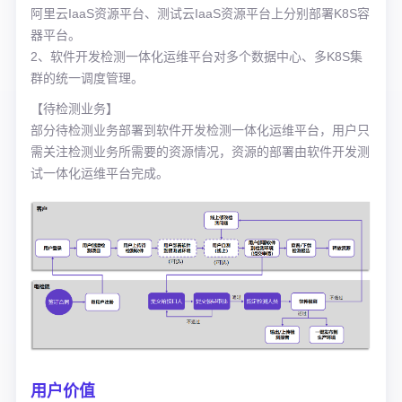
阿里云IaaS资源平台、测试云IaaS资源平台上分别部署K8S容
器平台。
2、软件开发检测一体化运维平台对多个数据中心、多K8S集
群的统一调度管理。
【待检测业务】
部分待检测业务部署到软件开发检测一体化运维平台，用户只
需关注检测业务所需要的资源情况，资源的部署由软件开发测
试一体化运维平台完成。
用户价值