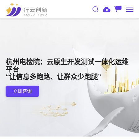
杭州电检院：云原生开发测试一体化运维
平台
“让信息多跑路、让群众少跑腿”
立即咨询