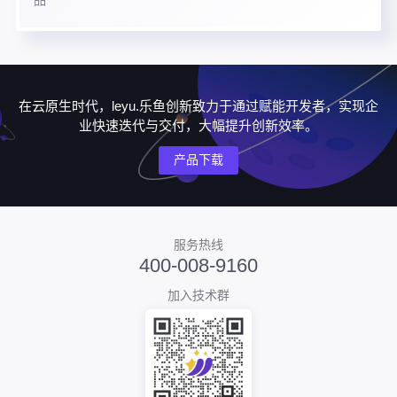
在云原生时代，leyu.乐鱼创新致力于通过赋能开发者，实现企
业快速迭代与交付，大幅提升创新效率。
产品下载
服务热线
400-008-9160
加入技术群